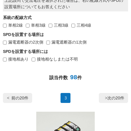
上記設問で交流電圧を選択された場合は、右の配線方式やSPDの
設置場所についてもお答えください
系統の配線方式
単相2線
単相3線
三相3線
三相4線
SPDを設置する場所は
漏電遮断器の2次側
漏電遮断器の1次側
SPDを設置する場所には
接地相あり
接地相なしまたは不明
98
該当件数
件
前の20件
次の20件
3