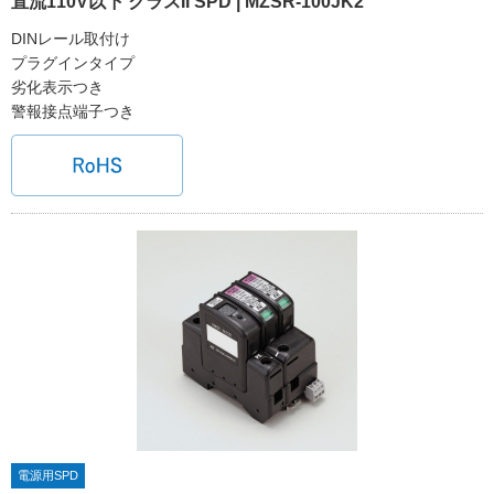
直流110V以下 クラスII SPD | MZSR-100JK2
DINレール取付け
プラグインタイプ
劣化表示つき
警報接点端子つき
電源用SPD