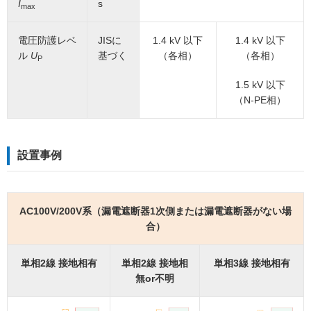
I
s
max
電圧防護レベ
JISに
1.4 kV 以下
1.4 kV 以下
ル
U
基づく
（各相）
（各相）
P
1.5 kV 以下
（N-PE相）
設置事例
AC100V/200V系（漏電遮断器1次側または漏電遮断器がない場
合）
単相2線 接地相有
単相2線 接地相
単相3線 接地相有
無or不明