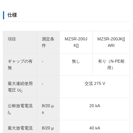
仕様
項目
測定条
MZSR-200J
MZSR-200JK[]
件
K[]
ARI
ギャップの有
-
無し
有り（N-PE相
無
用）
最大連続使用
-
交流 275 V
電圧
U
C
公称放電電流
8/20 μ
20 kA
I
s
n
最大放電電流
8/20 μ
40 kA