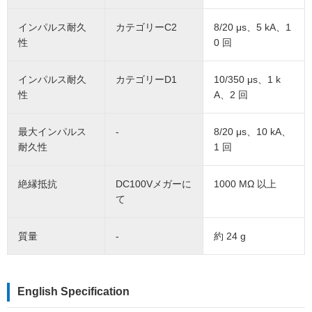
インパルス耐久
カテゴリーC2
8/20 μs、5 kA、1
性
0 回
インパルス耐久
カテゴリーD1
10/350 μs、1 k
性
A、2 回
最大インパルス
-
8/20 μs、10 kA、
耐久性
1 回
絶縁抵抗
DC100Vメガーに
1000 MΩ 以上
て
質量
-
約 24 g
English Specification