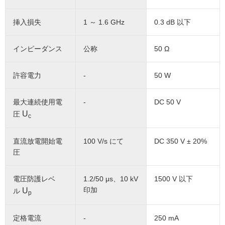
挿入損失
1 ～ 1.6 GHz
0.3 dB 以下
インピーダンス
公称
50 Ω
許容電力
-
50 W
最大連続使用電
-
DC 50 V
U
圧
c
直流放電開始電
100 V/s にて
DC 350 V ± 20%
圧
電圧防護レベ
1.2/50 μs、10 kV
1500 V 以下
印加
U
ル
p
定格電流
-
250 mA