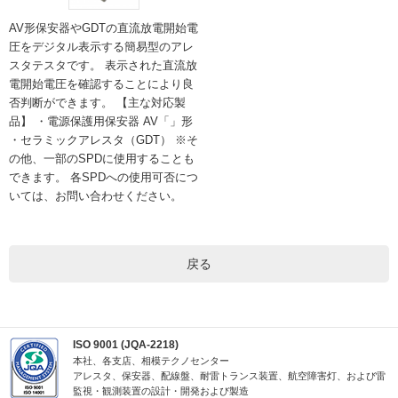
AV形保安器やGDTの直流放電開始電
圧をデジタル表示する簡易型のアレ
スタテスタです。 表示された直流放
電開始電圧を確認することにより良
否判断ができます。 【主な対応製
品】 ・電源保護用保安器 AV「」形
・セラミックアレスタ（GDT） ※そ
の他、一部のSPDに使用することも
できます。 各SPDへの使用可否につ
いては、お問い合わせください。
戻る
ISO 9001 (JQA-2218)
本社、各支店、相模テクノセンター
アレスタ、保安器、配線盤、耐雷トランス装置、航空障害灯、および雷
監視・観測装置の設計・開発および製造