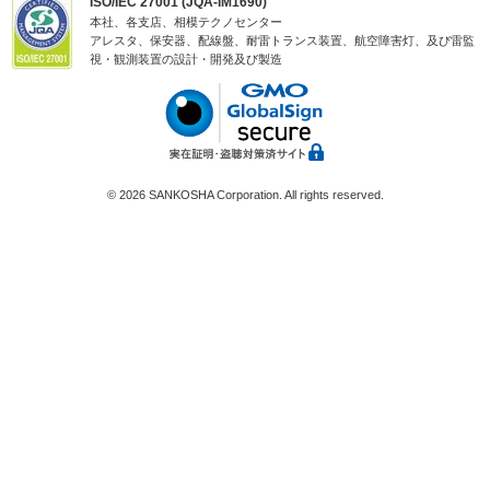
ISO/IEC 27001 (JQA-IM1690)
本社、各支店、相模テクノセンター
アレスタ、保安器、配線盤、耐雷トランス装置、航空障害灯、及び雷監
視・観測装置の設計・開発及び製造
©
2026 SANKOSHA Corporation. All rights reserved.