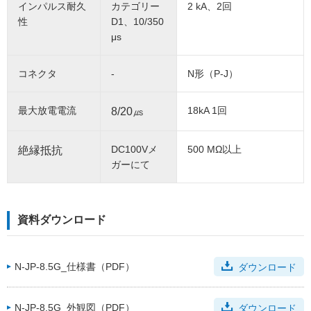
インパルス耐久
カテゴリー
2 kA、2回
性
D1、10/350
μs
コネクタ
-
N形（P-J）
最大放電電流
18kA 1回
8/20㎲
DC100Vメ
500 MΩ以上
絶縁抵抗
ガーにて
資料ダウンロード
N-JP-8.5G_仕様書（PDF）
ダウンロード
N-JP-8.5G_外観図（PDF）
ダウンロード