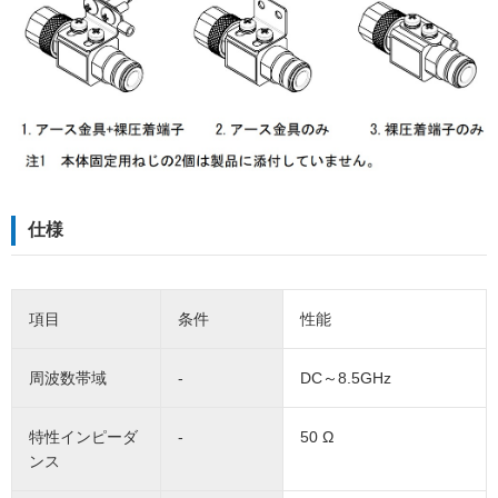
仕様
項目
条件
性能
周波数帯域
-
DC～8.5GHz
特性インピーダ
-
50 Ω
ンス