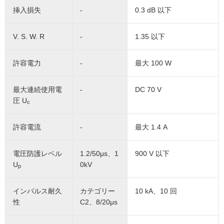
挿入損失
-
0.3 dB 以下
V. S. W. R
-
1.35 以下
許容電力
-
最大 100 W
最大連続使用電
-
DC 70 V
圧 U
c
許容電流
-
最大 1.4 A
電圧防護レベル
1.2/50μs、1
900 V 以下
U
0kV
p
インパルス耐久
カテゴリー
10 kA、10 回
性
C2、8/20μs