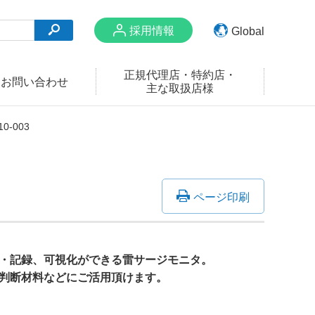
採用情報
Global
English
正規代理店・特約店・
お問い合わせ
主な取扱店様
Chinese
-003
Thai
Vietnamese
Korean
ページ印刷
・記録、可視化ができる雷サージモニタ。
判断材料などにご活用頂けます。