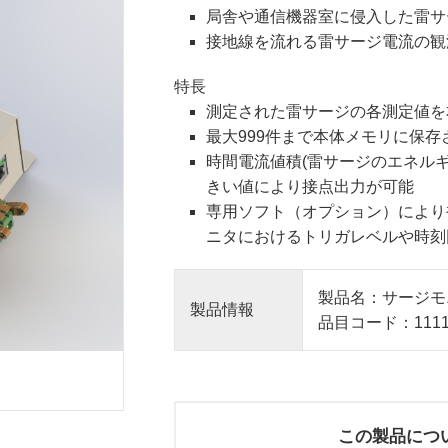
局舎や通信機器室に侵入した雷サ
接地線を流れる雷サージ電流の観
特長
測定された雷サージの各測定値を
最大999件まで本体メモリに保
時間電流値積(雷サージのエネル
きい値により接点出力が可能
専用ソフト（オプション）により
ニタにおけるトリガレベルや時刻
製品名：サージモニタ
製品情報
品目コード：11110
この製品につ