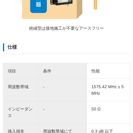
絶縁型は接地施⼯が不要なアースフリー
仕様
項目
条件
性能
周波数帯域
-
1575.42 MHz ± 5
MHz
インピーダン
-
50 Ω
ス
挿入損失
周波数帯域にて
0.3 dB 以下