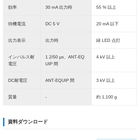
効率
30 mA 出力時
55 % 以上
待機電流
DC 5 V
20 mA 以下
出力表示
出力時
緑 LED 点灯
インパルス耐
1.2/50 μs、ANT-EQ
4 kV 以上
電圧
UIP 間
DC耐電圧
ANT-EQUIP 間
3 kV 以上
質量
-
約 1,100 g
資料ダウンロード