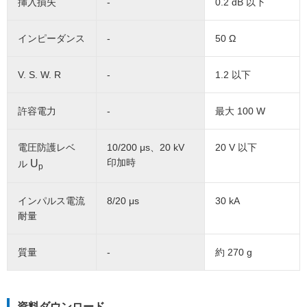
挿入損失
-
0.2 dB 以下
インピーダンス
-
50 Ω
V. S. W. R
-
1.2 以下
許容電力
-
最大 100 W
電圧防護レベ
10/200 μs、20 kV
20 V 以下
印加時
U
ル
p
インパルス電流
8/20 μs
30 kA
耐量
質量
-
約 270 g
資料ダウンロード