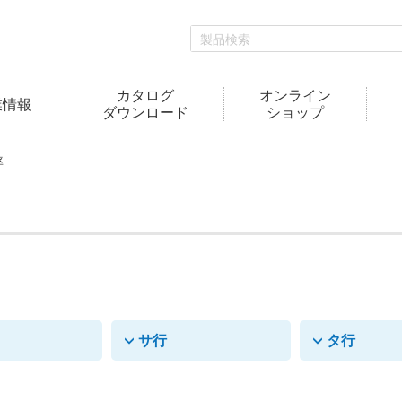
カタログ
オンライン
業情報
ダウンロード
ショップ
率
サ行
タ行