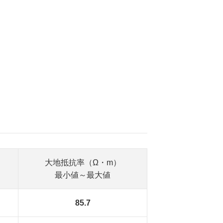
大地抵抗率（Ω・m）
最小値～最大値
85.7